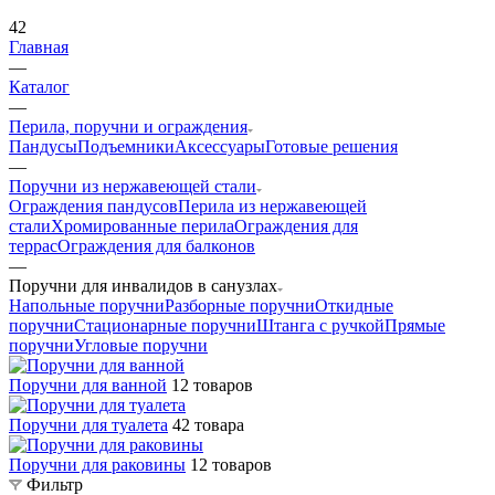
42
Главная
—
Каталог
—
Перила, поручни и ограждения
Пандусы
Подъемники
Аксессуары
Готовые решения
—
Поручни из нержавеющей стали
Ограждения пандусов
Перила из нержавеющей
стали
Хромированные перила
Ограждения для
террас
Ограждения для балконов
—
Поручни для инвалидов в санузлах
Напольные поручни
Разборные поручни
Откидные
поручни
Стационарные поручни
Штанга с ручкой
Прямые
поручни
Угловые поручни
Поручни для ванной
12 товаров
Поручни для туалета
42 товара
Поручни для раковины
12 товаров
Фильтр