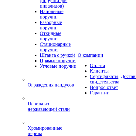
(поручни для
инвалидов)
Напольные
поручни
Разборные
поручни
Откидные
поручни
Стационарные
поручни
Штанга с ручкой
О компании
Прямые поручни
Оплата
Угловые поручни
Клиенты
Сертификаты,
Достав
свидетельства
Ограждения пандусов
Вопрос-ответ
Гарантии
Перила из
нержавеющей стали
Хромированные
перила