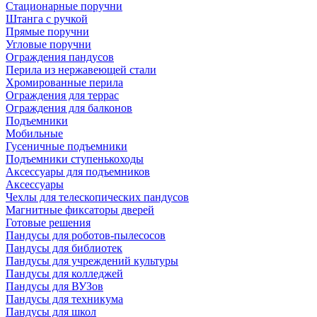
Стационарные поручни
Штанга с ручкой
Прямые поручни
Угловые поручни
Ограждения пандусов
Перила из нержавеющей стали
Хромированные перила
Ограждения для террас
Ограждения для балконов
Подъемники
Мобильные
Гусеничные подъемники
Подъемники ступенькоходы
Аксессуары для подъемников
Аксессуары
Чехлы для телескопических пандусов
Магнитные фиксаторы дверей
Готовые решения
Пандусы для роботов-пылесосов
Пандусы для библиотек
Пандусы для учреждений культуры
Пандусы для колледжей
Пандусы для ВУЗов
Пандусы для техникума
Пандусы для школ