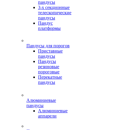
пандусы
3-х секционные
телескопические
пандусы
Пандус
платформы
Пандусы для порогов
Приставные
пандусы
Пандусы
резиновые
пороговые
Перекатные
пандусы
Алюминиевые
пандусы
Алюминиевые
аппарели