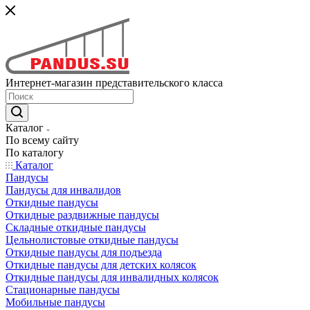
Интернет-магазин представительского класса
Каталог
По всему сайту
По каталогу
Каталог
Пандусы
Пандусы для инвалидов
Откидные пандусы
Откидные раздвижные пандусы
Складные откидные пандусы
Цельнолистовые откидные пандусы
Откидные пандусы для подъезда
Откидные пандусы для детских колясок
Откидные пандусы для инвалидных колясок
Стационарные пандусы
Мобильные пандусы