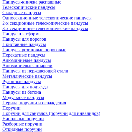
Пандусы-книжка распашные
Телескопические пандусы
Складные пандусы
Односекционные телескопические пандусы
2-х секционные телескопические пандусы
3-х секционные телескопические пандусы
Пандус платформы
Пандусы для порогов
Приставные пандусы
Пандусы резиновые пороговые
Перекатные пандусы
Алюминиевые пандусы
Алюминиевые аппарели
Пандусы из нержавеющей стали
Металлические пандусы
Рулонные пандусы
Пандусы для подъезда
Пандусы из бетона
Модульные пандусы
Перила, поручни и ограждения
Поручни
Поручни для санузлов (поручни для инвалидов)
Напольные поручни
Разборные поручни
Откидные поручни