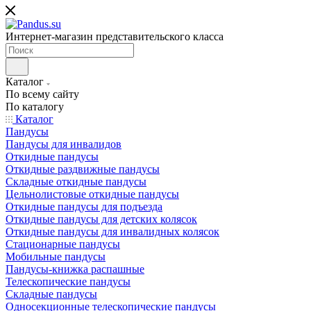
Интернет-магазин представительского класса
Каталог
По всему сайту
По каталогу
Каталог
Пандусы
Пандусы для инвалидов
Откидные пандусы
Откидные раздвижные пандусы
Складные откидные пандусы
Цельнолистовые откидные пандусы
Откидные пандусы для подъезда
Откидные пандусы для детских колясок
Откидные пандусы для инвалидных колясок
Стационарные пандусы
Мобильные пандусы
Пандусы-книжка распашные
Телескопические пандусы
Складные пандусы
Односекционные телескопические пандусы