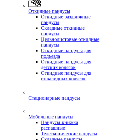
Откидные пандусы
Откидные раздвижные
пандусы
Складные откидные
пандусы
Цельнолистовые откидные
пандусы
Откидные пандусы для
подъезда
Откидные пандусы для
детских колясок
Откидные пандусы для
инвалидных колясок
Стационарные пандусы
Мобильные пандусы
Пандусы-книжка
распашные
Телескопические пандусы
Складные пандусы