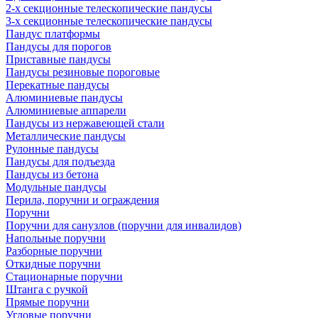
2-х секционные телескопические пандусы
3-х секционные телескопические пандусы
Пандус платформы
Пандусы для порогов
Приставные пандусы
Пандусы резиновые пороговые
Перекатные пандусы
Алюминиевые пандусы
Алюминиевые аппарели
Пандусы из нержавеющей стали
Металлические пандусы
Рулонные пандусы
Пандусы для подъезда
Пандусы из бетона
Модульные пандусы
Перила, поручни и ограждения
Поручни
Поручни для санузлов (поручни для инвалидов)
Напольные поручни
Разборные поручни
Откидные поручни
Стационарные поручни
Штанга с ручкой
Прямые поручни
Угловые поручни