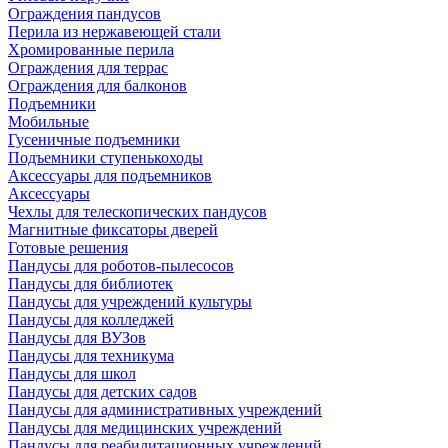
Ограждения пандусов
Перила из нержавеющей стали
Хромированные перила
Ограждения для террас
Ограждения для балконов
Подъемники
Мобильные
Гусеничные подъемники
Подъемники ступенькоходы
Аксессуары для подъемников
Аксессуары
Чехлы для телескопических пандусов
Магнитные фиксаторы дверей
Готовые решения
Пандусы для роботов-пылесосов
Пандусы для библиотек
Пандусы для учреждений культуры
Пандусы для колледжей
Пандусы для ВУЗов
Пандусы для техникума
Пандусы для школ
Пандусы для детских садов
Пандусы для административных учреждений
Пандусы для медицинских учреждений
Пандусы для реабилитационных учреждений