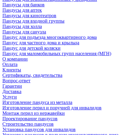
Пандусы для банков
Пандусы для аптек
Пандусы для кинотеатров
Пандусы для входной группы
Пандусы для холла
Пандусы для санузла
Пандус для подъезда многоквартирного дома
Пандус для частного дома и крыльца
Пандус для детской коляски
Пандус для маломобильных групп населения (МГН)
О компании
Оплата
Клиенты
Сертификаты, свидетельства
Вопрос-ответ
Гарантии
Доставка
Услуги
Изготовление пандуса из металла
Изготовление перил и поручней для инвалидов
Монтаж перил из нержавейки
Проектирование пандусов
Строительство пандусов
Установка пандусов для инвалидов
Установка пандусов в подъезде многоквартирного дома