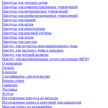
Пандусы для детских садов
Пандусы для административных учреждений
Пандусы для медицинских учреждений
Пандусы для реабилитационных учреждений
Пандусы для банков
Пандусы для аптек
Пандусы для кинотеатров
Пандусы для входной группы
Пандусы для холла
Пандусы для санузла
Пандус для подъезда многоквартирного дома
Пандус для частного дома и крыльца
Пандус для детской коляски
Пандус для маломобильных групп населения (МГН)
О компании
Оплата
Клиенты
Сертификаты, свидетельства
Вопрос-ответ
Гарантии
Доставка
Услуги
Изготовление пандуса из металла
Изготовление перил и поручней для инвалидов
Монтаж перил из нержавейки