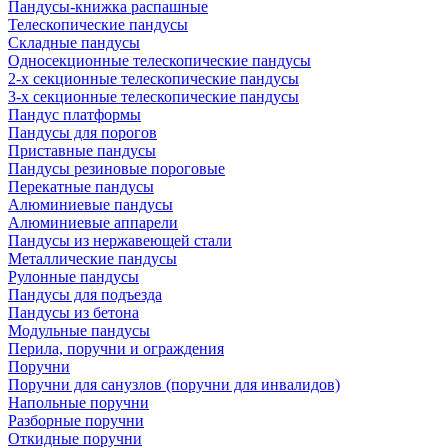
Пандусы-книжка распашные
Телескопические пандусы
Складные пандусы
Односекционные телескопические пандусы
2-х секционные телескопические пандусы
3-х секционные телескопические пандусы
Пандус платформы
Пандусы для порогов
Приставные пандусы
Пандусы резиновые пороговые
Перекатные пандусы
Алюминиевые пандусы
Алюминиевые аппарели
Пандусы из нержавеющей стали
Металлические пандусы
Рулонные пандусы
Пандусы для подъезда
Пандусы из бетона
Модульные пандусы
Перила, поручни и ограждения
Поручни
Поручни для санузлов (поручни для инвалидов)
Напольные поручни
Разборные поручни
Откидные поручни