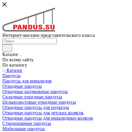
Интернет-магазин представительского класса
Каталог
По всему сайту
По каталогу
Каталог
Пандусы
Пандусы для инвалидов
Откидные пандусы
Откидные раздвижные пандусы
Складные откидные пандусы
Цельнолистовые откидные пандусы
Откидные пандусы для подъезда
Откидные пандусы для детских колясок
Откидные пандусы для инвалидных колясок
Стационарные пандусы
Мобильные пандусы