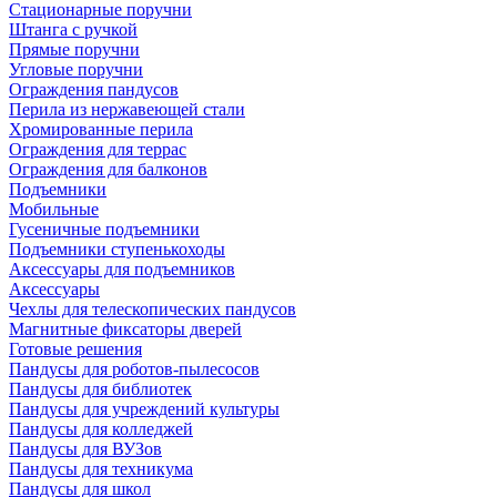
Стационарные поручни
Штанга с ручкой
Прямые поручни
Угловые поручни
Ограждения пандусов
Перила из нержавеющей стали
Хромированные перила
Ограждения для террас
Ограждения для балконов
Подъемники
Мобильные
Гусеничные подъемники
Подъемники ступенькоходы
Аксессуары для подъемников
Аксессуары
Чехлы для телескопических пандусов
Магнитные фиксаторы дверей
Готовые решения
Пандусы для роботов-пылесосов
Пандусы для библиотек
Пандусы для учреждений культуры
Пандусы для колледжей
Пандусы для ВУЗов
Пандусы для техникума
Пандусы для школ