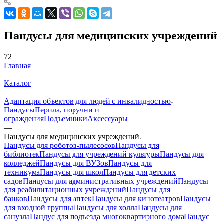
Пандусы для медицинских учреждений
72
Главная
—
Каталог
—
Адаптация объектов для людей с инвалидностью
Пандусы
Перила, поручни и
ограждения
Подъемники
Аксессуары
—
Пандусы для медицинских учреждений
Пандусы для роботов-пылесосов
Пандусы для
библиотек
Пандусы для учреждений культуры
Пандусы для
колледжей
Пандусы для ВУЗов
Пандусы для
техникума
Пандусы для школ
Пандусы для детских
садов
Пандусы для административных учреждений
Пандусы
для реабилитационных учреждений
Пандусы для
банков
Пандусы для аптек
Пандусы для кинотеатров
Пандусы
для входной группы
Пандусы для холла
Пандусы для
санузла
Пандус для подъезда многоквартирного дома
Пандус