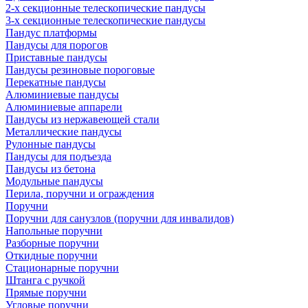
2-х секционные телескопические пандусы
3-х секционные телескопические пандусы
Пандус платформы
Пандусы для порогов
Приставные пандусы
Пандусы резиновые пороговые
Перекатные пандусы
Алюминиевые пандусы
Алюминиевые аппарели
Пандусы из нержавеющей стали
Металлические пандусы
Рулонные пандусы
Пандусы для подъезда
Пандусы из бетона
Модульные пандусы
Перила, поручни и ограждения
Поручни
Поручни для санузлов (поручни для инвалидов)
Напольные поручни
Разборные поручни
Откидные поручни
Стационарные поручни
Штанга с ручкой
Прямые поручни
Угловые поручни