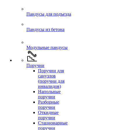
Пандусы для подъезда
Пандусы из бетона
Модульные пандусы
Поручни
Поручни для
санузлов
(поручни для
инвалидов)
Напольные
поручни
Разборные
поручни
Откидные
поручни
Стационарные
поручни