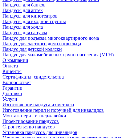
Пандусы для банков
Пандусы для аптек
Пандусы для кинотеатров
Пандусы для входной группы
Пандусы для холла
Пандусы для санузла
Пандус для подъезда многоквартирного дома
Пандус для частного дома и крыльца
Пандус для детской коляски
Пандус для маломобильных групп населения (МГН)
О компании
Оплата
Клиенты
Сертификаты, свидетельства
Вопрос-ответ
Гарантии
Доставка
Услуги
Изготовление пандуса из металла
Изготовление перил и поручней для инвалидов
Монтаж перил из нержавейки
Проектирование пандусов
Строительство пандусов
Установка пандусов для инвалидов
Установка пандусов в подъезде многоквартирного дома