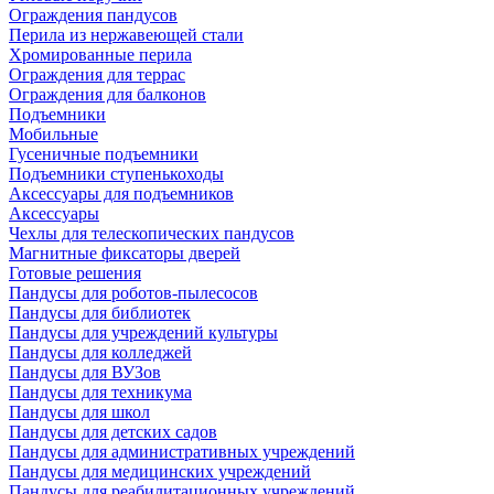
Ограждения пандусов
Перила из нержавеющей стали
Хромированные перила
Ограждения для террас
Ограждения для балконов
Подъемники
Мобильные
Гусеничные подъемники
Подъемники ступенькоходы
Аксессуары для подъемников
Аксессуары
Чехлы для телескопических пандусов
Магнитные фиксаторы дверей
Готовые решения
Пандусы для роботов-пылесосов
Пандусы для библиотек
Пандусы для учреждений культуры
Пандусы для колледжей
Пандусы для ВУЗов
Пандусы для техникума
Пандусы для школ
Пандусы для детских садов
Пандусы для административных учреждений
Пандусы для медицинских учреждений
Пандусы для реабилитационных учреждений