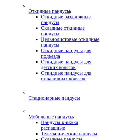
Откидные пандусы
Откидные раздвижные
пандусы
Складные откидные
пандусы
Цельнолистовые откидные
пандусы
Откидные пандусы для
подъезда
Откидные пандусы для
детских колясок
Откидные пандусы для
инвалидных колясок
Стационарные пандусы
Мобильные пандусы
Пандусы-книжка
распашные
Телескопические пандусы
Складные пандусы