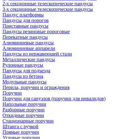
2-х секционные телескопические пандусы
3-х секционные телескопические пандусы
Пандус платформы
Пандусы для порогов
Приставные пандусы
Пандусы резиновые пороговые
Перекатные пандусы
Алюминиевые пандусы
Алюминиевые аппарели
Пандусы из нержавеющей стали
Металлические пандусы
Рулонные пандусы
Пандусы для подъезда
Пандусы из бетона
Модульные пандусы
Перила, поручни и ограждения
Поручни
Поручни для санузлов (поручни для инвалидов)
Напольные поручни
Разборные поручни
Откидные поручни
Стационарные поручни
Штанга с ручкой
Прямые поручни
Угловые поручни