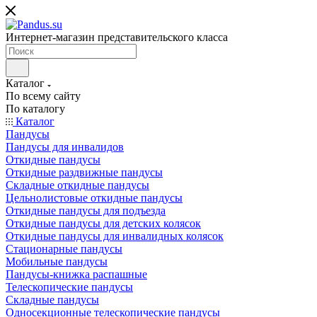
Интернет-магазин представительского класса
Каталог
По всему сайту
По каталогу
Каталог
Пандусы
Пандусы для инвалидов
Откидные пандусы
Откидные раздвижные пандусы
Складные откидные пандусы
Цельнолистовые откидные пандусы
Откидные пандусы для подъезда
Откидные пандусы для детских колясок
Откидные пандусы для инвалидных колясок
Стационарные пандусы
Мобильные пандусы
Пандусы-книжка распашные
Телескопические пандусы
Складные пандусы
Односекционные телескопические пандусы