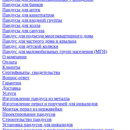
Пандусы для банков
Пандусы для аптек
Пандусы для кинотеатров
Пандусы для входной группы
Пандусы для холла
Пандусы для санузла
Пандус для подъезда многоквартирного дома
Пандус для частного дома и крыльца
Пандус для детской коляски
Пандус для маломобильных групп населения (МГН)
О компании
Оплата
Клиенты
Сертификаты, свидетельства
Вопрос-ответ
Гарантии
Доставка
Услуги
Изготовление пандуса из металла
Изготовление перил и поручней для инвалидов
Монтаж перил из нержавейки
Проектирование пандусов
Строительство пандусов
Установка пандусов для инвалидов
Установка пандусов в подъезде многоквартирного дома