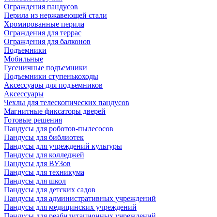
Ограждения пандусов
Перила из нержавеющей стали
Хромированные перила
Ограждения для террас
Ограждения для балконов
Подъемники
Мобильные
Гусеничные подъемники
Подъемники ступенькоходы
Аксессуары для подъемников
Аксессуары
Чехлы для телескопических пандусов
Магнитные фиксаторы дверей
Готовые решения
Пандусы для роботов-пылесосов
Пандусы для библиотек
Пандусы для учреждений культуры
Пандусы для колледжей
Пандусы для ВУЗов
Пандусы для техникума
Пандусы для школ
Пандусы для детских садов
Пандусы для административных учреждений
Пандусы для медицинских учреждений
Пандусы для реабилитационных учреждений