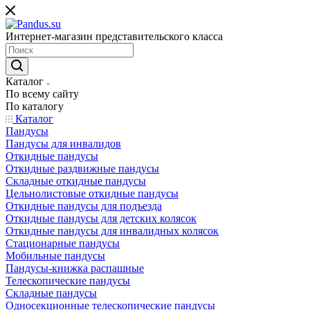
Интернет-магазин представительского класса
Каталог
По всему сайту
По каталогу
Каталог
Пандусы
Пандусы для инвалидов
Откидные пандусы
Откидные раздвижные пандусы
Складные откидные пандусы
Цельнолистовые откидные пандусы
Откидные пандусы для подъезда
Откидные пандусы для детских колясок
Откидные пандусы для инвалидных колясок
Стационарные пандусы
Мобильные пандусы
Пандусы-книжка распашные
Телескопические пандусы
Складные пандусы
Односекционные телескопические пандусы