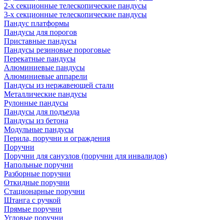
2-х секционные телескопические пандусы
3-х секционные телескопические пандусы
Пандус платформы
Пандусы для порогов
Приставные пандусы
Пандусы резиновые пороговые
Перекатные пандусы
Алюминиевые пандусы
Алюминиевые аппарели
Пандусы из нержавеющей стали
Металлические пандусы
Рулонные пандусы
Пандусы для подъезда
Пандусы из бетона
Модульные пандусы
Перила, поручни и ограждения
Поручни
Поручни для санузлов (поручни для инвалидов)
Напольные поручни
Разборные поручни
Откидные поручни
Стационарные поручни
Штанга с ручкой
Прямые поручни
Угловые поручни