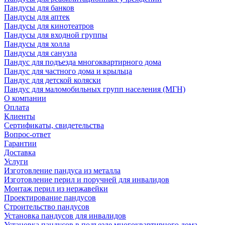
Пандусы для банков
Пандусы для аптек
Пандусы для кинотеатров
Пандусы для входной группы
Пандусы для холла
Пандусы для санузла
Пандус для подъезда многоквартирного дома
Пандус для частного дома и крыльца
Пандус для детской коляски
Пандус для маломобильных групп населения (МГН)
О компании
Оплата
Клиенты
Сертификаты, свидетельства
Вопрос-ответ
Гарантии
Доставка
Услуги
Изготовление пандуса из металла
Изготовление перил и поручней для инвалидов
Монтаж перил из нержавейки
Проектирование пандусов
Строительство пандусов
Установка пандусов для инвалидов
Установка пандусов в подъезде многоквартирного дома