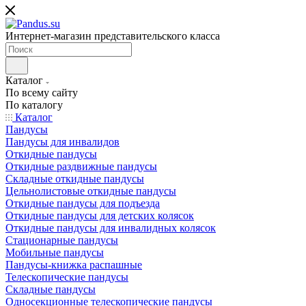
Интернет-магазин представительского класса
Каталог
По всему сайту
По каталогу
Каталог
Пандусы
Пандусы для инвалидов
Откидные пандусы
Откидные раздвижные пандусы
Складные откидные пандусы
Цельнолистовые откидные пандусы
Откидные пандусы для подъезда
Откидные пандусы для детских колясок
Откидные пандусы для инвалидных колясок
Стационарные пандусы
Мобильные пандусы
Пандусы-книжка распашные
Телескопические пандусы
Складные пандусы
Односекционные телескопические пандусы