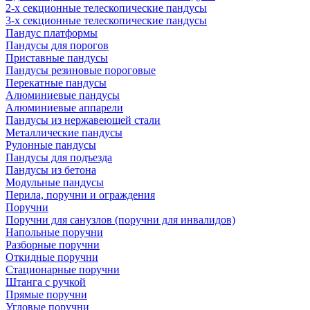
2-х секционные телескопические пандусы
3-х секционные телескопические пандусы
Пандус платформы
Пандусы для порогов
Приставные пандусы
Пандусы резиновые пороговые
Перекатные пандусы
Алюминиевые пандусы
Алюминиевые аппарели
Пандусы из нержавеющей стали
Металлические пандусы
Рулонные пандусы
Пандусы для подъезда
Пандусы из бетона
Модульные пандусы
Перила, поручни и ограждения
Поручни
Поручни для санузлов (поручни для инвалидов)
Напольные поручни
Разборные поручни
Откидные поручни
Стационарные поручни
Штанга с ручкой
Прямые поручни
Угловые поручни