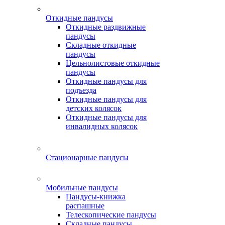
Откидные пандусы
Откидные раздвижные
пандусы
Складные откидные
пандусы
Цельнолистовые откидные
пандусы
Откидные пандусы для
подъезда
Откидные пандусы для
детских колясок
Откидные пандусы для
инвалидных колясок
Стационарные пандусы
Мобильные пандусы
Пандусы-книжка
распашные
Телескопические пандусы
Складные пандусы