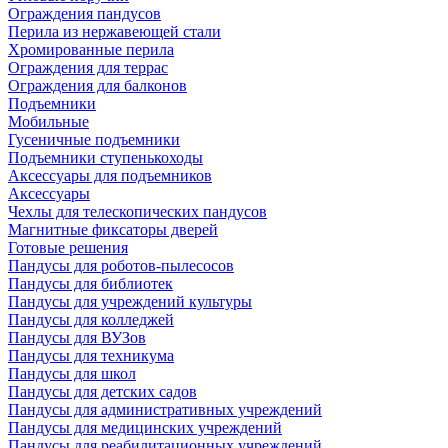
Ограждения пандусов
Перила из нержавеющей стали
Хромированные перила
Ограждения для террас
Ограждения для балконов
Подъемники
Мобильные
Гусеничные подъемники
Подъемники ступенькоходы
Аксессуары для подъемников
Аксессуары
Чехлы для телескопических пандусов
Магнитные фиксаторы дверей
Готовые решения
Пандусы для роботов-пылесосов
Пандусы для библиотек
Пандусы для учреждений культуры
Пандусы для колледжей
Пандусы для ВУЗов
Пандусы для техникума
Пандусы для школ
Пандусы для детских садов
Пандусы для административных учреждений
Пандусы для медицинских учреждений
Пандусы для реабилитационных учреждений