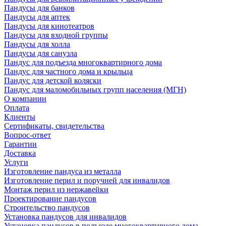
Пандусы для банков
Пандусы для аптек
Пандусы для кинотеатров
Пандусы для входной группы
Пандусы для холла
Пандусы для санузла
Пандус для подъезда многоквартирного дома
Пандус для частного дома и крыльца
Пандус для детской коляски
Пандус для маломобильных групп населения (МГН)
О компании
Оплата
Клиенты
Сертификаты, свидетельства
Вопрос-ответ
Гарантии
Доставка
Услуги
Изготовление пандуса из металла
Изготовление перил и поручней для инвалидов
Монтаж перил из нержавейки
Проектирование пандусов
Строительство пандусов
Установка пандусов для инвалидов
Установка пандусов в подъезде многоквартирного дома