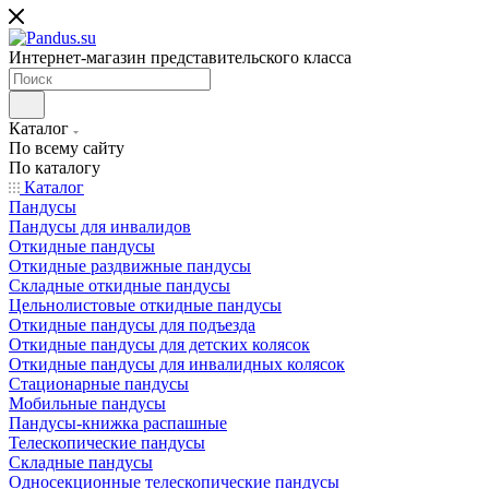
Интернет-магазин представительского класса
Каталог
По всему сайту
По каталогу
Каталог
Пандусы
Пандусы для инвалидов
Откидные пандусы
Откидные раздвижные пандусы
Складные откидные пандусы
Цельнолистовые откидные пандусы
Откидные пандусы для подъезда
Откидные пандусы для детских колясок
Откидные пандусы для инвалидных колясок
Стационарные пандусы
Мобильные пандусы
Пандусы-книжка распашные
Телескопические пандусы
Складные пандусы
Односекционные телескопические пандусы