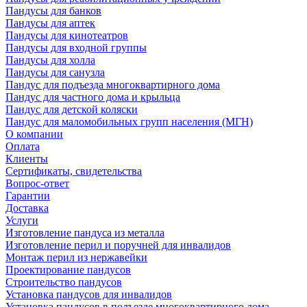
Пандусы для банков
Пандусы для аптек
Пандусы для кинотеатров
Пандусы для входной группы
Пандусы для холла
Пандусы для санузла
Пандус для подъезда многоквартирного дома
Пандус для частного дома и крыльца
Пандус для детской коляски
Пандус для маломобильных групп населения (МГН)
О компании
Оплата
Клиенты
Сертификаты, свидетельства
Вопрос-ответ
Гарантии
Доставка
Услуги
Изготовление пандуса из металла
Изготовление перил и поручней для инвалидов
Монтаж перил из нержавейки
Проектирование пандусов
Строительство пандусов
Установка пандусов для инвалидов
Установка пандусов в подъезде многоквартирного дома