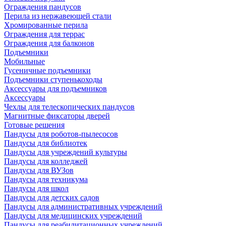
Ограждения пандусов
Перила из нержавеющей стали
Хромированные перила
Ограждения для террас
Ограждения для балконов
Подъемники
Мобильные
Гусеничные подъемники
Подъемники ступенькоходы
Аксессуары для подъемников
Аксессуары
Чехлы для телескопических пандусов
Магнитные фиксаторы дверей
Готовые решения
Пандусы для роботов-пылесосов
Пандусы для библиотек
Пандусы для учреждений культуры
Пандусы для колледжей
Пандусы для ВУЗов
Пандусы для техникума
Пандусы для школ
Пандусы для детских садов
Пандусы для административных учреждений
Пандусы для медицинских учреждений
Пандусы для реабилитационных учреждений