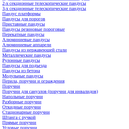
2-х секционные телескопические пандусы
3-х секционные телескопические пандусы
Пандус платформы
Пандусы для порогов
Приставные пандусы
Пандусы резиновые пороговые
Перекатные пандусы
Алюминиевые пандусы
Алюминиевые аппарели
Пандусы из нержавеющей стали
Металлические пандусы
Рулонные пандусы
Пандусы для подъезда
Пандусы из бетона
Модульные пандусы
Перила, поручни и ограждения
Поручни
Поручни для санузлов (поручни для инвалидов)
Напольные поручни
Разборные поручни
Откидные поручни
Стационарные поручни
Штанга с ручкой
Прямые поручни
Угловые поручни