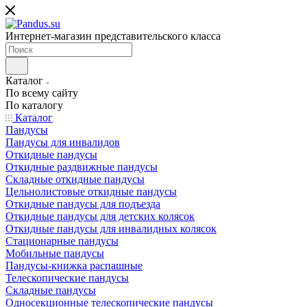
Интернет-магазин представительского класса
Каталог
По всему сайту
По каталогу
Каталог
Пандусы
Пандусы для инвалидов
Откидные пандусы
Откидные раздвижные пандусы
Складные откидные пандусы
Цельнолистовые откидные пандусы
Откидные пандусы для подъезда
Откидные пандусы для детских колясок
Откидные пандусы для инвалидных колясок
Стационарные пандусы
Мобильные пандусы
Пандусы-книжка распашные
Телескопические пандусы
Складные пандусы
Односекционные телескопические пандусы