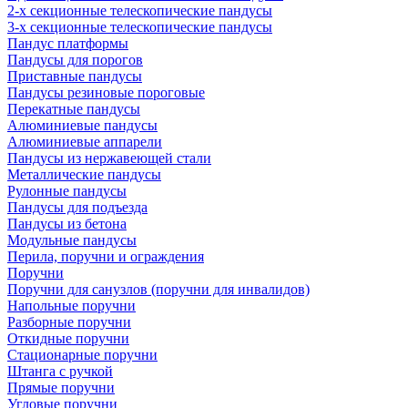
2-х секционные телескопические пандусы
3-х секционные телескопические пандусы
Пандус платформы
Пандусы для порогов
Приставные пандусы
Пандусы резиновые пороговые
Перекатные пандусы
Алюминиевые пандусы
Алюминиевые аппарели
Пандусы из нержавеющей стали
Металлические пандусы
Рулонные пандусы
Пандусы для подъезда
Пандусы из бетона
Модульные пандусы
Перила, поручни и ограждения
Поручни
Поручни для санузлов (поручни для инвалидов)
Напольные поручни
Разборные поручни
Откидные поручни
Стационарные поручни
Штанга с ручкой
Прямые поручни
Угловые поручни