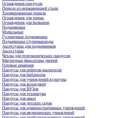
Ограждения пандусов
Перила из нержавеющей стали
Хромированные перила
Ограждения для террас
Ограждения для балконов
Подъемники
Мобильные
Гусеничные подъемники
Подъемники ступенькоходы
Аксессуары для подъемников
Аксессуары
Чехлы для телескопических пандусов
Магнитные фиксаторы дверей
Готовые решения
Пандусы для роботов-пылесосов
Пандусы для библиотек
Пандусы для учреждений культуры
Пандусы для колледжей
Пандусы для ВУЗов
Пандусы для техникума
Пандусы для школ
Пандусы для детских садов
Пандусы для административных учреждений
Пандусы для медицинских учреждений
Пандусы для реабилитационных учреждений