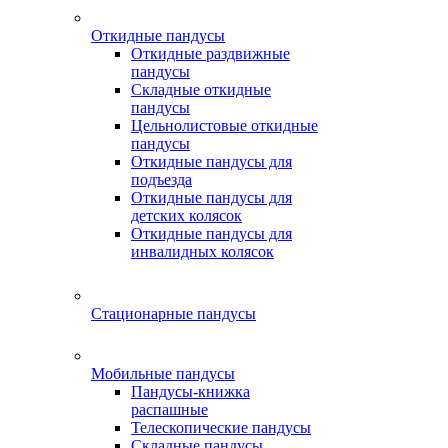
Откидные пандусы
Откидные раздвижные
пандусы
Складные откидные
пандусы
Цельнолистовые откидные
пандусы
Откидные пандусы для
подъезда
Откидные пандусы для
детских колясок
Откидные пандусы для
инвалидных колясок
Стационарные пандусы
Мобильные пандусы
Пандусы-книжка
распашные
Телескопические пандусы
Складные пандусы