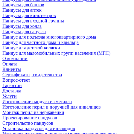
Пандусы для банков
Пандусы для аптек
Пандусы для кинотеатров
Пандусы для входной группы
Пандусы для холла
Пандусы для санузла
Пандус для подъезда многоквартирного дома
Пандус для частного дома и крыльца
Пандус для детской коляски
Пандус для маломобильных групп населения (МГН)
О компании
Оплата
Клиенты
Сертификаты, свидетельства
Вопрос-ответ
Гарантии
Доставка
Услуги
Изготовление пандуса из металла
Изготовление перил и поручней для инвалидов
Монтаж перил из нержавейки
Проектирование пандусов
Строительство пандусов
Установка пандусов для инвалидов
Установка пандусов в подъезде многоквартирного дома