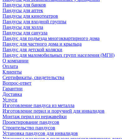
Пандусы для банков
Пандусы для аптек
Пандусы для кинотеатров
Пандусы для входной группы
Пандусы для холла
Пандусы для санузла
Пандус для подъезда многоквартирного дома
Пандус для частного дома и крыльца
Пандус для детской коляски
Пандус для маломобильных групп населения (МГН)
О компании
Оплата
Клиенты
Сертификаты, свидетельства
Вопрос-ответ
Гарантии
Доставка
Услуги
Изготовление пандуса из металла
Изготовление перил и поручней для инвалидов
Монтаж перил из нержавейки
Проектирование пандусов
Строительство пандусов
Установка пандусов для инвалидов
Установка пандусов в подъезде многоквартирного дома