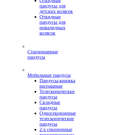
Откидные
пандусы для
детских колясок
Откидные
пандусы для
инвалидных
колясок
Стационарные
пандусы
Мобильные пандусы
Пандусы-книжка
распашные
Телескопические
пандусы
Складные
пандусы
Односекционные
телескопические
пандусы
2-х секционные
телескопические