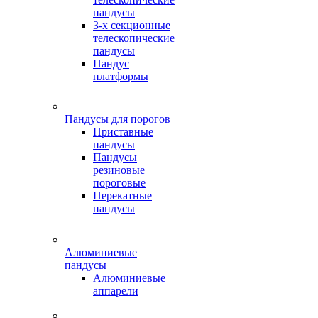
пандусы
3-х секционные
телескопические
пандусы
Пандус
платформы
Пандусы для порогов
Приставные
пандусы
Пандусы
резиновые
пороговые
Перекатные
пандусы
Алюминиевые
пандусы
Алюминиевые
аппарели