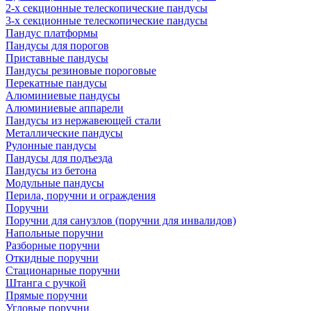
2-х секционные телескопические пандусы
3-х секционные телескопические пандусы
Пандус платформы
Пандусы для порогов
Приставные пандусы
Пандусы резиновые пороговые
Перекатные пандусы
Алюминиевые пандусы
Алюминиевые аппарели
Пандусы из нержавеющей стали
Металлические пандусы
Рулонные пандусы
Пандусы для подъезда
Пандусы из бетона
Модульные пандусы
Перила, поручни и ограждения
Поручни
Поручни для санузлов (поручни для инвалидов)
Напольные поручни
Разборные поручни
Откидные поручни
Стационарные поручни
Штанга с ручкой
Прямые поручни
Угловые поручни