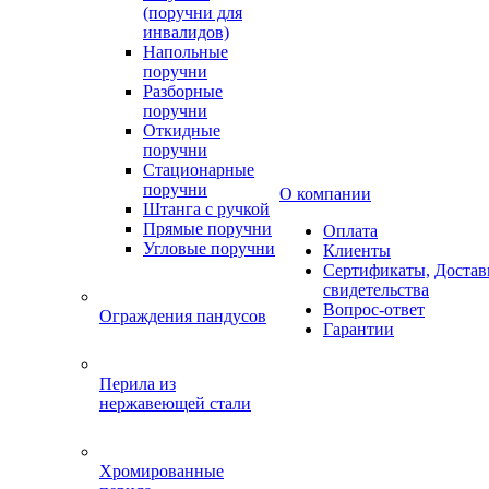
(поручни для
инвалидов)
Напольные
поручни
Разборные
поручни
Откидные
поручни
Стационарные
поручни
О компании
Штанга с ручкой
Прямые поручни
Оплата
Угловые поручни
Клиенты
Сертификаты,
Достав
свидетельства
Вопрос-ответ
Ограждения пандусов
Гарантии
Перила из
нержавеющей стали
Хромированные