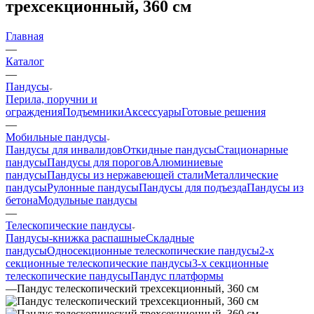
трехсекционный, 360 см
Главная
—
Каталог
—
Пандусы
Перила, поручни и
ограждения
Подъемники
Аксессуары
Готовые решения
—
Мобильные пандусы
Пандусы для инвалидов
Откидные пандусы
Стационарные
пандусы
Пандусы для порогов
Алюминиевые
пандусы
Пандусы из нержавеющей стали
Металлические
пандусы
Рулонные пандусы
Пандусы для подъезда
Пандусы из
бетона
Модульные пандусы
—
Телескопические пандусы
Пандусы-книжка распашные
Складные
пандусы
Односекционные телескопические пандусы
2-х
секционные телескопические пандусы
3-х секционные
телескопические пандусы
Пандус платформы
—
Пандус телескопический трехсекционный, 360 см