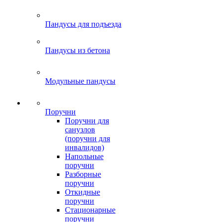
Пандусы для подъезда
Пандусы из бетона
Модульные пандусы
Поручни
Поручни для
санузлов
(поручни для
инвалидов)
Напольные
поручни
Разборные
поручни
Откидные
поручни
Стационарные
поручни