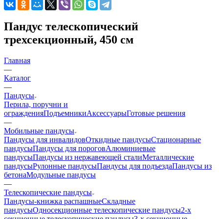
Пандус телескопический
трехсекционный, 450 см
Главная
—
Каталог
—
Пандусы
Перила, поручни и
ограждения
Подъемники
Аксессуары
Готовые решения
—
Мобильные пандусы
Пандусы для инвалидов
Откидные пандусы
Стационарные
пандусы
Пандусы для порогов
Алюминиевые
пандусы
Пандусы из нержавеющей стали
Металлические
пандусы
Рулонные пандусы
Пандусы для подъезда
Пандусы из
бетона
Модульные пандусы
—
Телескопические пандусы
Пандусы-книжка распашные
Складные
пандусы
Односекционные телескопические пандусы
2-х
секционные телескопические пандусы
3-х секционные