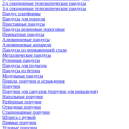
2-х секционные телескопические пандусы
3-х секционные телескопические пандусы
Пандус платформы
Пандусы для порогов
Приставные пандусы
Пандусы резиновые пороговые
Перекатные пандусы
Алюминиевые пандусы
Алюминиевые аппарели
Пандусы из нержавеющей стали
Металлические пандусы
Рулонные пандусы
Пандусы для подъезда
Пандусы из бетона
Модульные пандусы
Перила, поручни и ограждения
Поручни
Поручни для санузлов (поручни для инвалидов)
Напольные поручни
Разборные поручни
Откидные поручни
Стационарные поручни
Штанга с ручкой
Прямые поручни
Угловые поручни