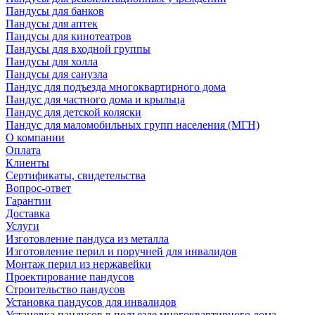
Пандусы для банков
Пандусы для аптек
Пандусы для кинотеатров
Пандусы для входной группы
Пандусы для холла
Пандусы для санузла
Пандус для подъезда многоквартирного дома
Пандус для частного дома и крыльца
Пандус для детской коляски
Пандус для маломобильных групп населения (МГН)
О компании
Оплата
Клиенты
Сертификаты, свидетельства
Вопрос-ответ
Гарантии
Доставка
Услуги
Изготовление пандуса из металла
Изготовление перил и поручней для инвалидов
Монтаж перил из нержавейки
Проектирование пандусов
Строительство пандусов
Установка пандусов для инвалидов
Установка пандусов в подъезде многоквартирного дома