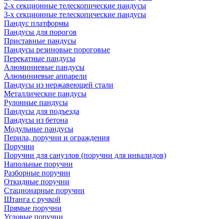
2-х секционные телескопические пандусы
3-х секционные телескопические пандусы
Пандус платформы
Пандусы для порогов
Приставные пандусы
Пандусы резиновые пороговые
Перекатные пандусы
Алюминиевые пандусы
Алюминиевые аппарели
Пандусы из нержавеющей стали
Металлические пандусы
Рулонные пандусы
Пандусы для подъезда
Пандусы из бетона
Модульные пандусы
Перила, поручни и ограждения
Поручни
Поручни для санузлов (поручни для инвалидов)
Напольные поручни
Разборные поручни
Откидные поручни
Стационарные поручни
Штанга с ручкой
Прямые поручни
Угловые поручни