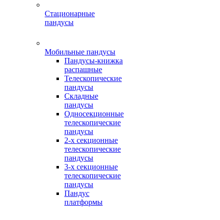
Стационарные
пандусы
Мобильные пандусы
Пандусы-книжка
распашные
Телескопические
пандусы
Складные
пандусы
Односекционные
телескопические
пандусы
2-х секционные
телескопические
пандусы
3-х секционные
телескопические
пандусы
Пандус
платформы