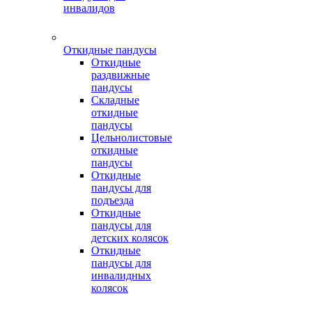
инвалидов
Откидные пандусы
Откидные
раздвижные
пандусы
Складные
откидные
пандусы
Цельнолистовые
откидные
пандусы
Откидные
пандусы для
подъезда
Откидные
пандусы для
детских колясок
Откидные
пандусы для
инвалидных
колясок