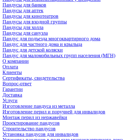
Пандусы для банков
Пандусы для аптек
Пандусы для кинотеатров
Пандусы для входной группы
Пандусы для холла
Пандусы для санузла
Пандус для подъезда многоквартирного дома
Пандус для частного дома и крыльца
Пандус для детской коляски
Пандус для маломобильных групп населения (МГН)
О компании
Оплата
Клиенты
Сертификаты, свидетельства
Вопрос-ответ
Гарантии
Доставка
Услуги
Изготовление пандуса из металла
Изготовление перил и поручней для инвалидов
Монтаж перил из нержавейки
Проектирование пандусов
Строительство пандусов
Установка пандусов для инвалидов
Установка пандусов в подъезде многоквартирного дома