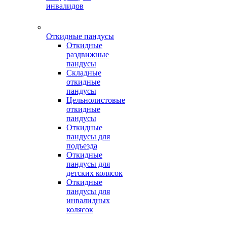
инвалидов
Откидные пандусы
Откидные
раздвижные
пандусы
Складные
откидные
пандусы
Цельнолистовые
откидные
пандусы
Откидные
пандусы для
подъезда
Откидные
пандусы для
детских колясок
Откидные
пандусы для
инвалидных
колясок