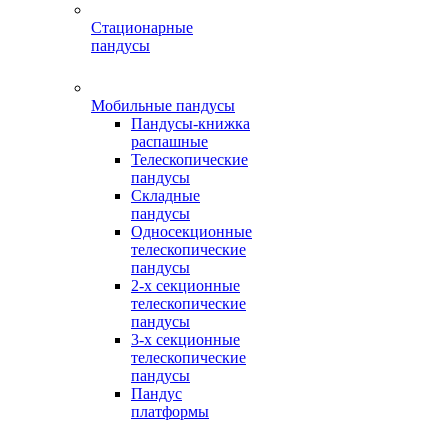
Стационарные
пандусы
Мобильные пандусы
Пандусы-книжка
распашные
Телескопические
пандусы
Складные
пандусы
Односекционные
телескопические
пандусы
2-х секционные
телескопические
пандусы
3-х секционные
телескопические
пандусы
Пандус
платформы