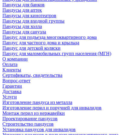
Пандусы для банков
Пандусы для аптек
Пандусы для кинотеатров
Пандусы для входной группы
Пандусы для холла
Пандусы для санузла
Пандус для подъезда многоквартирного дома
Пандус для частного дома и крыльца
Пандус для детской коляски
Пандус для маломобильных групп населения (МГН)
О компании
Оплата
Клиенты
Сертификаты, свидетельства
Вопрос-ответ
Гарантии
Доставка
Услуги
Изготовление пандуса из металла
Изготовление перил и поручней для инвалидов
Монтаж перил из нержавейки
Проектирование пандусов
Строительство пандусов
Установка пандусов для инвалидов
Установка пандусов в подъезде многоквартирного дома