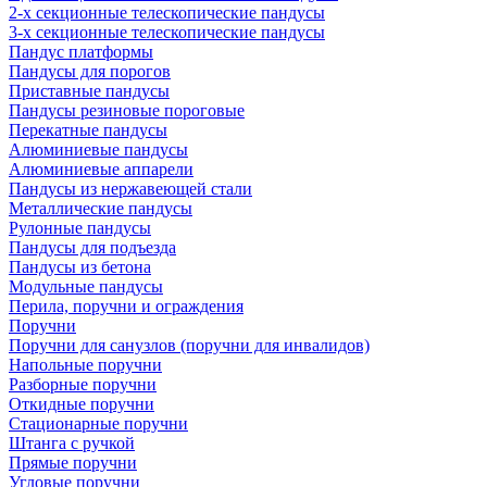
2-х секционные телескопические пандусы
3-х секционные телескопические пандусы
Пандус платформы
Пандусы для порогов
Приставные пандусы
Пандусы резиновые пороговые
Перекатные пандусы
Алюминиевые пандусы
Алюминиевые аппарели
Пандусы из нержавеющей стали
Металлические пандусы
Рулонные пандусы
Пандусы для подъезда
Пандусы из бетона
Модульные пандусы
Перила, поручни и ограждения
Поручни
Поручни для санузлов (поручни для инвалидов)
Напольные поручни
Разборные поручни
Откидные поручни
Стационарные поручни
Штанга с ручкой
Прямые поручни
Угловые поручни