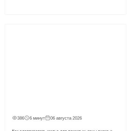
386
6 минут
06 августа 2026
Как адаптировать жилье для пожилых: зоны риска и