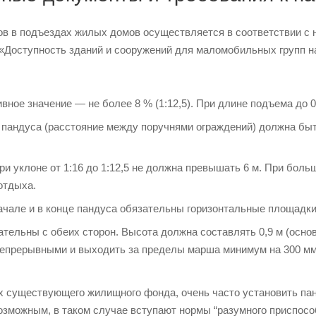
ов в подъездах жилых домов осуществляется в соответствии с
 «Доступность зданий и сооружений для маломобильных групп 
вное значение — не более 8 % (1:12,5). При длине подъема до 0
андуса (расстояние между поручнями ограждений) должна быть 
и уклоне от 1:16 до 1:12,5 не должна превышать 6 м. При бол
отдыха.
чале и в конце пандуса обязательны горизонтальные площадки 
ательны с обеих сторон. Высота должна составлять 0,9 м (осно
епрерывными и выходить за пределы марша минимум на 300 мм
х существующего жилищного фонда, очень часто установить пан
озможным, в таком случае вступают нормы “разумного приспосо