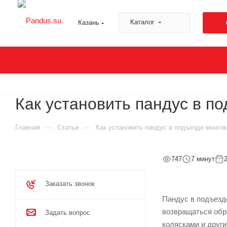
Каталог
Казань
Как установить пандус в п
—
—
Главная
Статьи
Как установить пандус в подъезде много
747
7 минут
Заказать звонок
Пандус в подъезд
возвращаться обр
Задать вопрос
колясками и друг