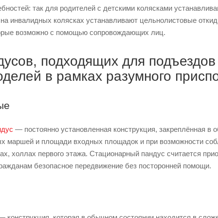
ебностей: так для родителей с детскими колясками устанавлив
на инвалидных колясках устанавливают цельнолистовые откид
орые возможно с помощью сопровождающих лиц.
дусов, подходящих для подъездов
оделей в рамках разумного присп
ые
ндус
— постоянно установленная конструкция, закреплённая в 
х маршей и площади входных площадок и при возможности собл
рах, холлах первого этажа. Стационарный пандус считается при
ажданам безопасное передвижение без посторонней помощи.
 конструкция, которая в обычном состоянии находится в слож