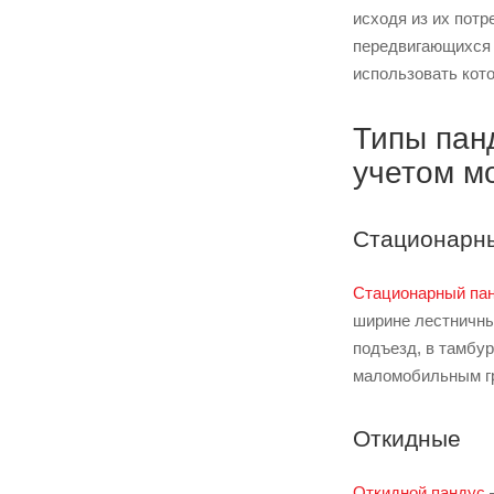
исходя из их потр
передвигающихся 
использовать кот
Типы пан
учетом м
Стационарн
Стационарный па
ширине лестничны
подъезд, в тамбу
маломобильным гр
Откидные
Откидной пандус
—