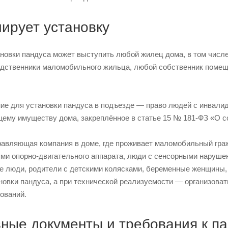
иирует установку
новки пандуса может выступить любой жилец дома, в том числе
одственники маломобильного жильца, любой собственник помещ
ие для установки пандуса в подъезде — право людей с инвали
ему имуществу дома, закреплённое в статье 15 № 181-ФЗ «О с
правляющая компания в доме, где проживает маломобильный гра
ми опорно-двигательного аппарата, люди с сенсорными наруше
е люди, родители с детскими колясками, беременные женщины, 
новки пандуса, а при технической реализуемости — организоват
ований.
ные документы и требования к п