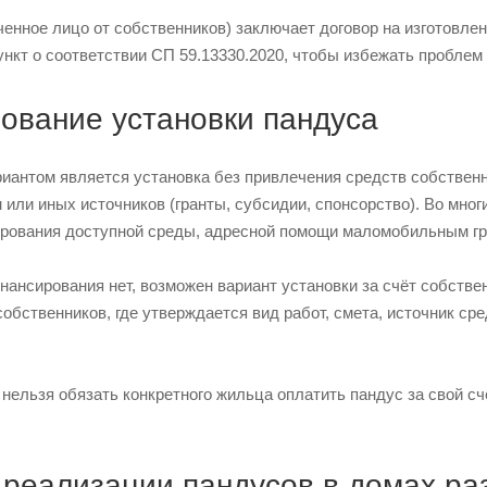
енное лицо от собственников) заключает договор на изготовлен
нкт о соответствии СП 59.13330.2020, чтобы избежать проблем
ование установки пандуса
иантом является установка без привлечения средств собственн
 или иных источников (гранты, субсидии, спонсорство). Во мно
рования доступной среды, адресной помощи маломобильным г
нансирования нет, возможен вариант установки за счёт собств
обственников, где утверждается вид работ, смета, источник сре
 нельзя обязать конкретного жильца оплатить пандус за свой с
реализации пандусов в домах ра