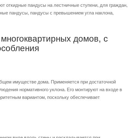
ают откидные пандусы на лестничные ступени, для граждан,
ные пандусы, пандусы с превышением угла наклона,
 многоквартирных домов, с
особления
общем имуществе дома. Применяется при достаточной
юдения нормативного уклона. Его монтируют на входе в
оритетным вариантом, поскольку обеспечивает
енном виде вдоль стены и раскладывается при